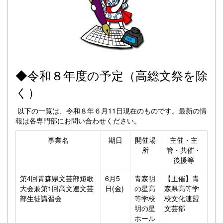
◆令和８年度の予定（高総文祭を除
く）
以下の一覧は、令和８年６月11日現在のものです。最新の情
報は各専門部にお問い合わせください。
事業名
期日
開催場
主催・主
所
管・共催・
後援等
第4回青森県文芸部短歌
6月5
青森明
【主催】青
大会兼第1回高文連文芸
日(金)
の星高
森県高等学
部生徒講習会
等学校
校文化連盟
明の星
文芸部
ホール