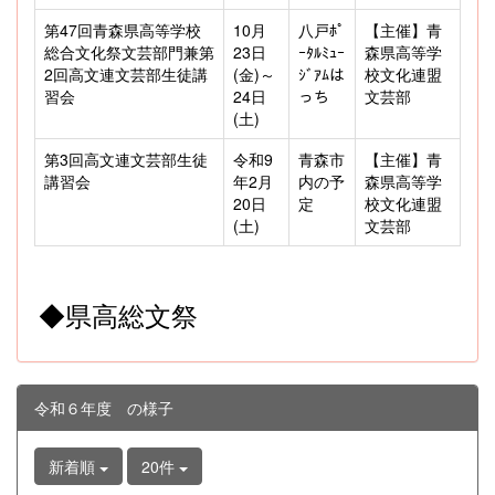
第47回青森県高等学校
10月
八戸ﾎﾟ
【主催】青
総合文化祭文芸部門兼第
23日
ｰﾀﾙﾐｭｰ
森県高等学
2回高文連文芸部生徒講
(金)～
ｼﾞｱﾑは
校文化連盟
習会
24日
っち
文芸部
(土)
第3回高文連文芸部生徒
令和9
青森市
【主催】青
講習会
年2月
内の予
森県高等学
20日
定
校文化連盟
(土)
文芸部
◆県高総文祭
令和６年度 の様子
新着順
20件