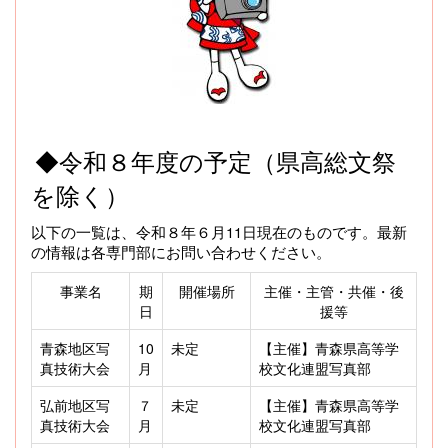
◆令和８年度の予定（県高総文祭
を除く）
以下の一覧は、令和８年６月11日現在のものです。最新
の情報は各専門部にお問い合わせください。
事業名
期
開催場所
主催・主管・共催・後
日
援等
青森地区写
10
未定
【主催】青森県高等学
真技術大会
月
校文化連盟写真部
弘前地区写
７
未定
【主催】青森県高等学
真技術大会
月
校文化連盟写真部